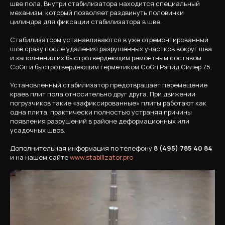
шве пола. Внутри стабилизатора находится специальный
механизм, который позволяет раздвинуть половинки
цилиндра для фиксации стабилизатора в шве.
Стабилизаторы устанавливаются в уже отремонтированный
шов сразу после удаления разрушенных участков вокруг шва
и заполнения их быстротвердеющим ремонтным составом
CoGri и быстротвердеющим герметиком CoGri Рэпид Силер 75.
Установленный стабилизатор предотвращает перемещение
краев плит пола относительно друг друга. При движении
погрузчиков такие «зафиксированные» плиты работают как
одна плита, практически полностью устраняя причины
появления разрушений в районе деформационных или
усадочных швов.
Дополнительная информация по телефону
8 (495) 785 40 84
и на нашем сайте
www.stabilizator.pro